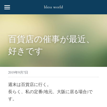
bless world
HOME
会社案内
百貨店の催事が最近、
協力企業様
好きです
取扱商品
お問合せ
すべてのカテゴリー
婦人バッグ・笹井源商店
社会貢献活動
2019年9月7日
婦人バッグ
Q&A
週末は百貨店に行く。
長らく、私の定番(地元、大阪に居る場合)で
財布
す。
靴下