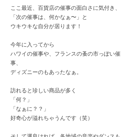
ここ最近、百貨店の催事の面白さに気付き、
インナー、肌着
「次の催事は、何かなぁ〜」と
靴、サンダル
ウキウキな自分が居ります！
帽子
今年に入ってから
ハワイの催事や、フランスの蚤の市っぽい催
Mens
事、
コスメ
ディズニーのもあったなぁ。
食品
訪れると珍しい商品が多く
ジュエリー
「何？」
「なぁに？？」
その他、雑貨
好奇心が溢れちゃうんです（笑）
そして運良ければ、各地域の音楽やダンスも