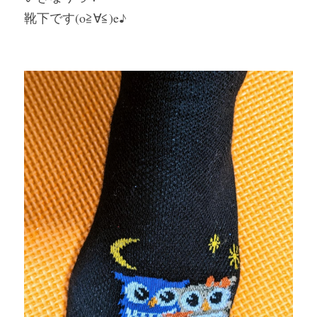
靴下です(o≧∀≦)e♪
インナー、肌着
靴、サンダル
帽子
Mens
コスメ
食品
ジュエリー
その他、雑貨