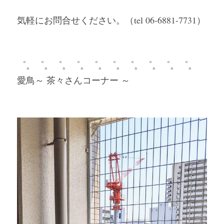
気軽にお問合せください。（tel 06-6881-7731）
゜。゜。゜。゜。゜。゜。゜。゜。゜。゜。
愛鳥～ 茶々さんコーナー ～