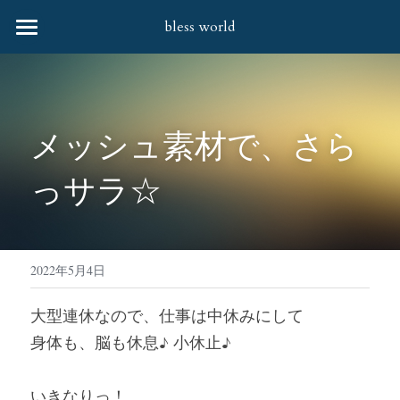
bless world
HOME
会社案内
メッシュ素材で、さら
協力企業様
っサラ☆
取扱商品
お問合せ
すべてのカテゴリー
婦人バッグ・笹井源商店
社会貢献活動
2022年5月4日
婦人バッグ
Q&A
大型連休なので、仕事は中休みにして
身体も、脳も休息♪ 小休止♪
財布
靴下
いきなりっ！