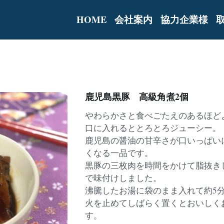
HOME
会社案内
協力企業様
鹿児島黒豚 高級角煮2個
やわらかさと食べごたえのあるほど
口に入れるととろとろジューシー。
鹿児島の醤油の甘辛さが口いっぱい
くなる一品です。
黒豚の三枚肉を時間をかけて脂抜き
で味付けしました。
沸騰したお湯に袋のまま入れて約5
火を止めてしばらく置くとおいしく
す。