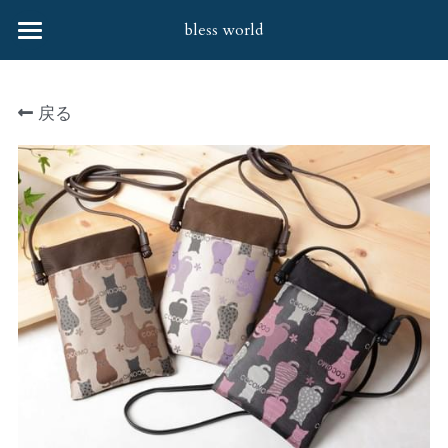
bless world
HOME
戻る
会社案内
協力企業様
取扱商品
お問合せ
すべてのカテゴリー
婦人バッグ・笹井源商店
社会貢献活動
婦人バッグ
Q&A
財布
靴下