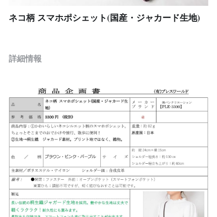
ネコ柄 スマホポシェット(国産・ジャカード生地)
インナー、肌着
靴、サンダル
詳細情報
帽子
Mens
コスメ
食品
ジュエリー
その他、雑貨