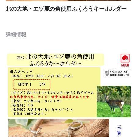
北の大地・エゾ鹿の角使用ふくろうキーホルダー
インナー、肌着
靴、サンダル
詳細情報
帽子
Mens
コスメ
食品
ジュエリー
その他、雑貨