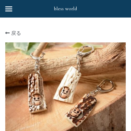
bless world
HOME
戻る
会社案内
協力企業様
取扱商品
お問合せ
すべてのカテゴリー
婦人バッグ・笹井源商店
社会貢献活動
婦人バッグ
Q&A
財布
靴下