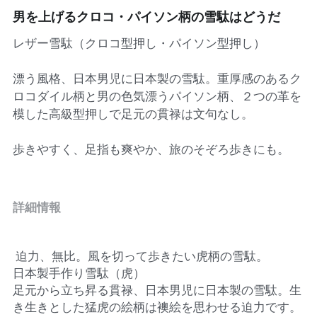
男を上げるクロコ・パイソン柄の雪駄はどうだ
インナー、肌着
レザー雪駄（クロコ型押し・パイソン型押し）
靴、サンダル
漂う風格、日本男児に日本製の雪駄。重厚感のあるク
帽子
ロコダイル柄と男の色気漂うパイソン柄、２つの革を
模した高級型押しで足元の貫禄は文句なし。
Mens
歩きやすく、足指も爽やか、旅のそぞろ歩きにも。
コスメ
食品
詳細情報
ジュエリー
その他、雑貨
 迫力、無比。風を切って歩きたい虎柄の雪駄。
日本製手作り雪駄（虎）
足元から立ち昇る貫禄、日本男児に日本製の雪駄。生
き生きとした
猛虎の絵柄は襖絵を思わせる迫力です。