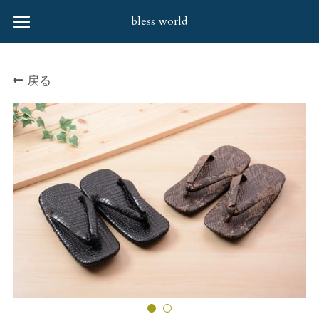
bless world
HOME
戻る
会社案内
協力企業様
取扱商品
お問合せ
すべてのカテゴリー
婦人バッグ・笹井源商店
社会貢献活動
婦人バッグ
Q&A
財布
靴下