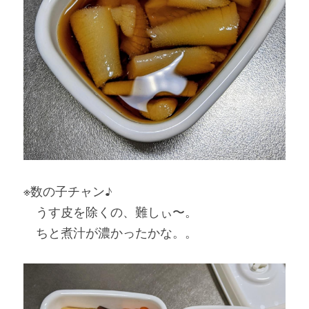
※数の子チャン♪
　うす皮を除くの、難しぃ〜。
　ちと煮汁が濃かったかな。。