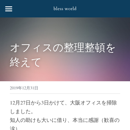
bless world
HOME
会社案内
オフィスの整理整頓を
協力企業様
終えて
取扱商品
お問合せ
すべてのカテゴリー
婦人バッグ・笹井源商店
社会貢献活動
2019年12月31日
婦人バッグ
Q&A
12月27日から3日かけて、大阪オフィスを掃除
しました。
財布
知人の助けも大いに借り、本当に感謝（歓喜の
靴下
涙）。