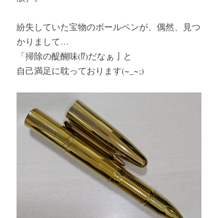
インナー、肌着
紛失していた宝物のボールペンが、偶然、見つ
靴、サンダル
かりまして…
「掃除の醍醐味(⁉)だなぁ亅と
帽子
自己満足に耽っております(~_~;)
Mens
コスメ
食品
ジュエリー
その他、雑貨