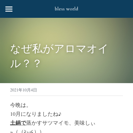
bless world
HOME
会社案内
なぜ私がアロマオイ
協力企業様
ル？？
取扱商品
お問合せ
すべてのカテゴリー
婦人バッグ・笹井源商店
社会貢献活動
2021年10月4日
婦人バッグ
Q&A
今晩は。
10月になりましたね♪
財布
土鍋で
蒸かすサツマイモ、美味しぃ
靴下
~（（≧ω≦））