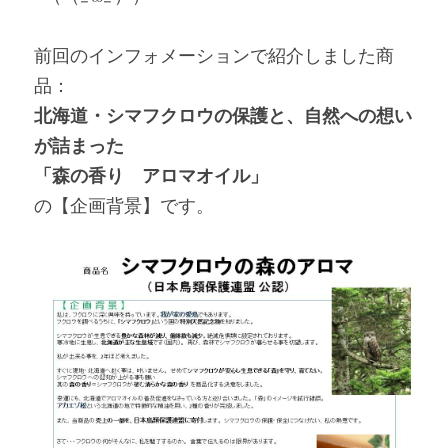
インナー、肌着
前回のインフォメーションで紹介しました商
靴、サンダル
品：
北海道・シマフクロウの保護と、自然への想い
帽子
が詰まった
「森の香り　アロマオイル」
Mens
の【企画背景】です。
コスメ
食品
ジュエリー
その他、雑貨