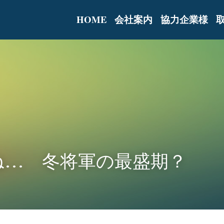
HOME
会社案内
協力企業様
ね…　冬将軍の最盛期？