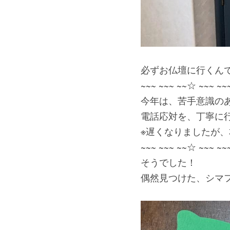
必ずお仏壇に行くんです
~~~ ~~~ ~~☆ ~~~ ~~
今年は、苦手意識の
電話応対を、丁寧に
※遅くなりましたが
~~~ ~~~ ~~☆ ~~~ ~~
そうでした！
偶然見つけた、シマ