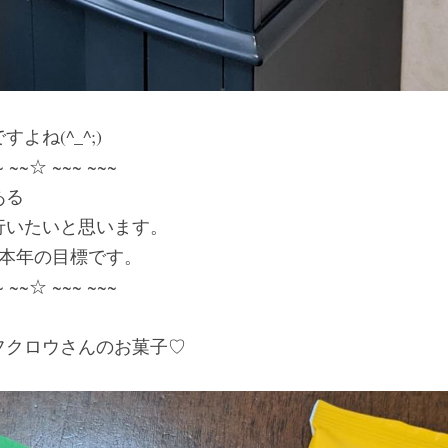
よね(^_^;)
~ ~~☆ ~~~ ~~~
ある
行いたいと思います。
、本年の目標です。
~ ~~☆ ~~~ ~~~
フクロウさんのお菓子♡